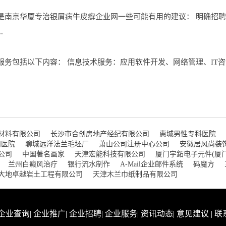
是南京华厦专治银屑病牛皮癣企业网一些可能有用的建议： 明确招
.
服务包括以下内容： 信息技术服务：应用软件开发、网络管理、IT
材料有限公司
长沙市合创房地产经纪有限公司
惠城男性专科医院
州医院
聊城远洋法兰毛坯厂
萧山公司注册中心公司
安徽居风尚装
公司
中国著名画家
天津宏能科技有限公司
厦门宇鉐电子元件(厦
兰州白癜风治疗
银行流水制作
A-Mail企业邮件系统
码魔方
大地卓越岩土工程有限公司
天津木兰巾纸制品有限公司
企业查询
|
企业推广
|
企业招聘
|
企业服务
|
资讯动态
|
意见建议
|
联