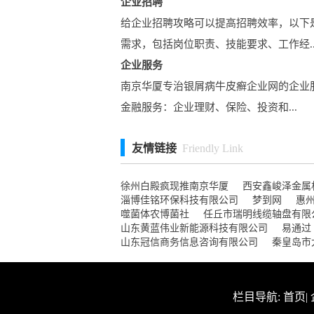
企业招聘
给企业招聘攻略可以提高招聘效率，以下
需求，包括岗位职责、技能要求、工作经..
企业服务
南京华厦专治银屑病牛皮癣企业网的企业
金融服务：企业理财、保险、投资和...
友情链接
Friendly Link
徐州白殿疯现推南京华厦
西安鑫峻泽金属
淄博佳铭环保科技有限公司
梦到网
惠
噬菌体农博菌社
任丘市瑞明线缆轴盘有限
山东黄蓝伟业新能源科技有限公司
易通过
山东冠信商务信息咨询有限公司
秦皇岛市
栏目导航:
首页
|