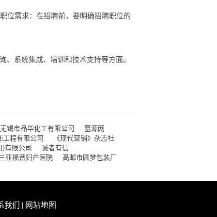
聘职位需求：在招聘前，要明确招聘职位的
咨询、系统集成、培训和技术支持等方面。
无锡市品华化工有限公司
墓源网
饰工程有限公司
《现代营销》杂志社
门)有限公司
诚者有信
三亚福音妇产医院
高邮市圆梦包装厂
系我们
|
网站地图